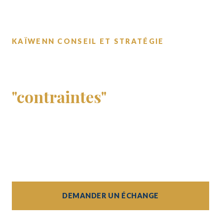
KAÏWENN CONSEIL ET STRATÉGIE
Un regard financier
structurant, sans les
"contraintes"
d'un
recrutement senior.
Conseil financier et accompagnement stratégique
pour les dirigeants de PME et ETI.
DEMANDER UN ÉCHANGE